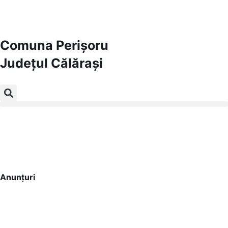
Comuna Perișoru
Județul
Călărași
Comuna Perișoru
Județul Călărași
Anunțuri
Bine ați venit pe site-ul nostru!