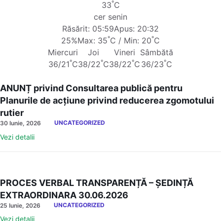
°
33
C
cer senin
Răsărit: 05:59
Apus: 20:32
°
°
25%
Max: 35
C / Min: 20
C
Miercuri
Joi
Vineri
Sâmbătă
°
°
°
°
36/21
C
38/22
C
38/22
C
36/23
C
ANUNȚ privind Consultarea publică pentru
Planurile de acțiune privind reducerea zgomotului
rutier
UNCATEGORIZED
30 Iunie, 2026
Vezi detalii
PROCES VERBAL TRANSPARENȚĂ – ȘEDINȚĂ
EXTRAORDINARA 30.06.2026
UNCATEGORIZED
25 Iunie, 2026
Vezi detalii