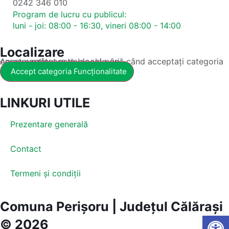
0242 346 010
Program de lucru cu publicul:
luni - joi: 08:00 - 16:30, vineri 08:00 - 14:00
Localizare
Acest conținut este blocat până când acceptați categoria corespunzătoare de cookie-uri.
Accept categoria Funcționalitate
LINKURI UTILE
Prezentare generală
Contact
Termeni și condiții
Comuna Perișoru | Județul Călărași
Open
© 2026